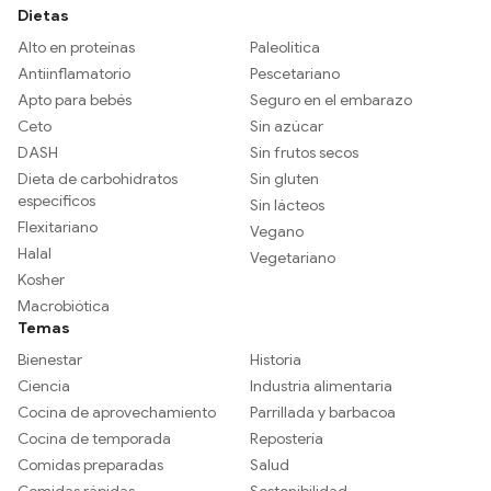
Dietas
Alto en proteínas
Paleolítica
Antiinflamatorio
Pescetariano
Apto para bebés
Seguro en el embarazo
Ceto
Sin azúcar
DASH
Sin frutos secos
Dieta de carbohidratos
Sin gluten
específicos
Sin lácteos
Flexitariano
Vegano
Halal
Vegetariano
Kosher
Macrobiótica
Temas
Bienestar
Historia
Ciencia
Industria alimentaria
Cocina de aprovechamiento
Parrillada y barbacoa
Cocina de temporada
Repostería
Comidas preparadas
Salud