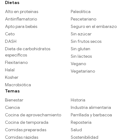
Dietas
Alto en proteínas
Paleolítica
Antiinflamatorio
Pescetariano
Apto para bebés
Seguro en el embarazo
Ceto
Sin azúcar
DASH
Sin frutos secos
Dieta de carbohidratos
Sin gluten
específicos
Sin lácteos
Flexitariano
Vegano
Halal
Vegetariano
Kosher
Macrobiótica
Temas
Bienestar
Historia
Ciencia
Industria alimentaria
Cocina de aprovechamiento
Parrillada y barbacoa
Cocina de temporada
Repostería
Comidas preparadas
Salud
Comidas rápidas
Sostenibilidad