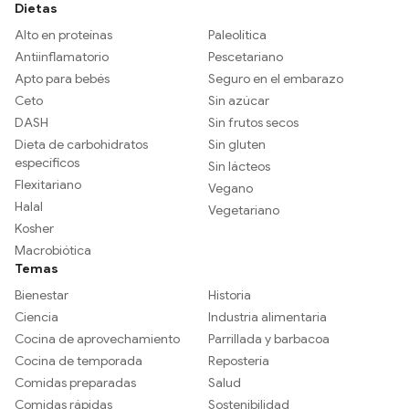
Dietas
Alto en proteínas
Paleolítica
Antiinflamatorio
Pescetariano
Apto para bebés
Seguro en el embarazo
Ceto
Sin azúcar
DASH
Sin frutos secos
Dieta de carbohidratos
Sin gluten
específicos
Sin lácteos
Flexitariano
Vegano
Halal
Vegetariano
Kosher
Macrobiótica
Temas
Bienestar
Historia
Ciencia
Industria alimentaria
Cocina de aprovechamiento
Parrillada y barbacoa
Cocina de temporada
Repostería
Comidas preparadas
Salud
Comidas rápidas
Sostenibilidad