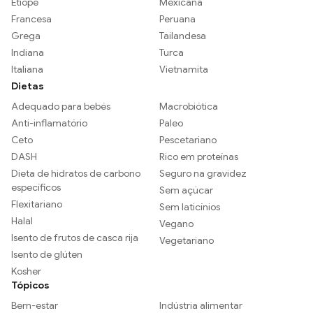
Etíope
Mexicana
Francesa
Peruana
Grega
Tailandesa
Indiana
Turca
Italiana
Vietnamita
Dietas
Adequado para bebés
Macrobiótica
Anti-inflamatório
Paleo
Ceto
Pescetariano
DASH
Rico em proteínas
Dieta de hidratos de carbono
Seguro na gravidez
específicos
Sem açúcar
Flexitariano
Sem laticínios
Halal
Vegano
Isento de frutos de casca rija
Vegetariano
Isento de glúten
Kosher
Tópicos
Bem-estar
Indústria alimentar