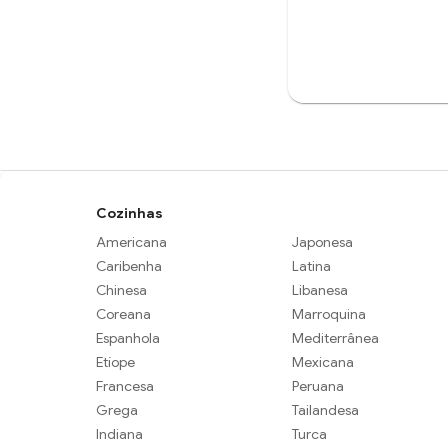
Cozinhas
Americana
Japonesa
Caribenha
Latina
Chinesa
Libanesa
Coreana
Marroquina
Espanhola
Mediterrânea
Etíope
Mexicana
Francesa
Peruana
Grega
Tailandesa
Indiana
Turca