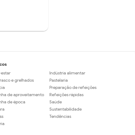
cos
estar
Indústria alimentar
rasco e grelhados
Pastelaria
cia
Preparação de refeições
nha de aproveitamento
Refeições rápidas
nha de época
Saúde
ura
Sustentabilidade
ss
Tendências
ria