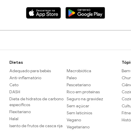
Dietas
Tópi
Adequado para bebés
Macrobiótica
Bem-
Anti-inflamatório
Paleo
Chur
Ceto
Pescetariano
Ciên
DASH
Rico em proteínas
Cozi
Dieta de hidratos de carbono
Seguro na gravidez
Cozi
específicos
Sem açúcar
Cult
Flexitariano
Sem laticínios
Fitne
Halal
Vegano
Histó
Isento de frutos de casca rija
Vegetariano