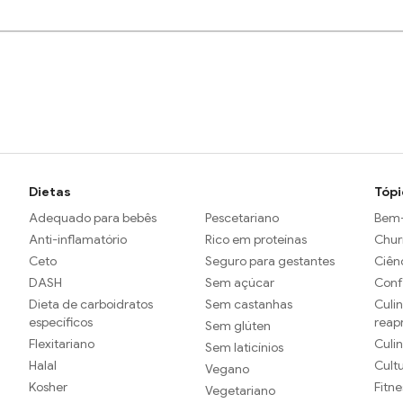
Dietas
Tópi
Adequado para bebês
Pescetariano
Bem-
Anti-inflamatório
Rico em proteínas
Chur
Ceto
Seguro para gestantes
Ciên
DASH
Sem açúcar
Conf
Dieta de carboidratos
Sem castanhas
Culin
específicos
reap
Sem glúten
Flexitariano
Culi
Sem laticínios
Halal
Cult
Vegano
Kosher
Fitne
Vegetariano