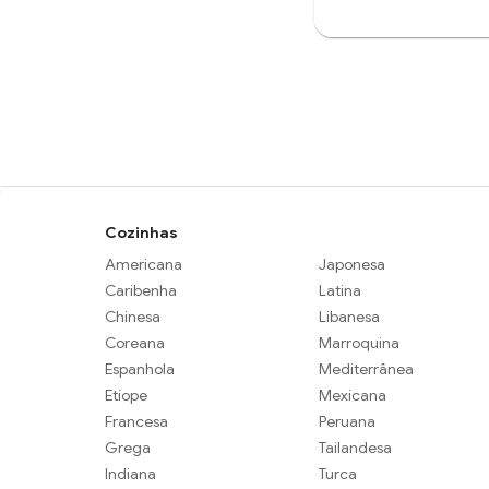
Cozinhas
Americana
Japonesa
Caribenha
Latina
Chinesa
Libanesa
Coreana
Marroquina
Espanhola
Mediterrânea
Etíope
Mexicana
Francesa
Peruana
Grega
Tailandesa
Indiana
Turca