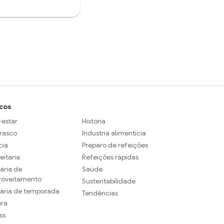
cos
estar
História
rasco
Indústria alimentícia
cia
Preparo de refeições
eitaria
Refeições rápidas
ária de
Saúde
roveitamento
Sustentabilidade
nária de temporada
Tendências
ura
ss