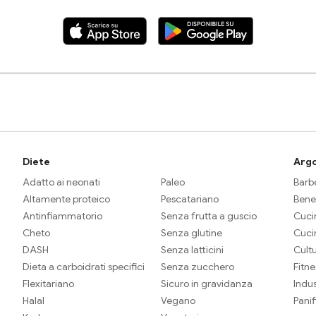
Diete
Arg
Adatto ai neonati
Paleo
Barbe
Altamente proteico
Pescatariano
Bene
Antinfiammatorio
Senza frutta a guscio
Cuci
Cheto
Senza glutine
Cuci
DASH
Senza latticini
Cult
Dieta a carboidrati specifici
Senza zucchero
Fitne
Flexitariano
Sicuro in gravidanza
Indus
Halal
Vegano
Pani