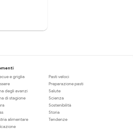
omenti
cue e griglia
Pasti veloci
ssere
Preparazione pasti
na degli avanzi
Salute
na di stagione
Scienza
ura
Sostenibilità
ss
Storia
tria alimentare
Tendenze
ficazione