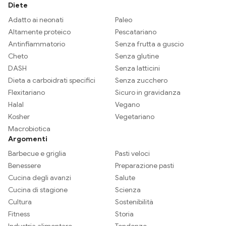
Diete
Adatto ai neonati
Paleo
Altamente proteico
Pescatariano
Antinfiammatorio
Senza frutta a guscio
Cheto
Senza glutine
DASH
Senza latticini
Dieta a carboidrati specifici
Senza zucchero
Flexitariano
Sicuro in gravidanza
Halal
Vegano
Kosher
Vegetariano
Macrobiotica
Argomenti
Barbecue e griglia
Pasti veloci
Benessere
Preparazione pasti
Cucina degli avanzi
Salute
Cucina di stagione
Scienza
Cultura
Sostenibilità
Fitness
Storia