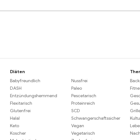
Diäten
The
Babyfreundlich
Nussfrei
Back
DASH
Paleo
Fitne
Entzündungshemmend
Pescetarisch
Gesc
Flexitarisch
Proteinreich
Gesu
Glutenfrei
SCD
Grill
Halal
Schwangerschaftssicher
Kultu
Keto
Vegan
Lebe
Koscher
Vegetarisch
Nach