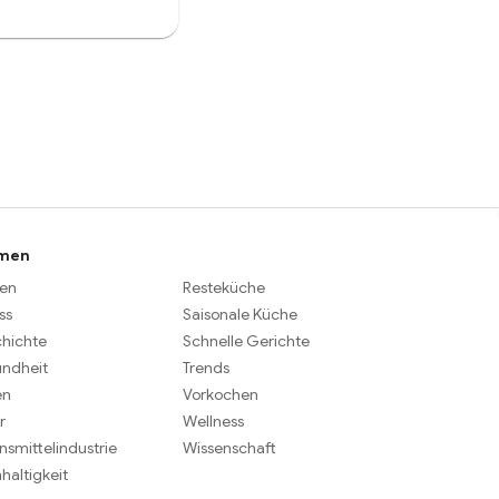
men
en
Resteküche
ss
Saisonale Küche
hichte
Schnelle Gerichte
ndheit
Trends
en
Vorkochen
r
Wellness
nsmittelindustrie
Wissenschaft
haltigkeit